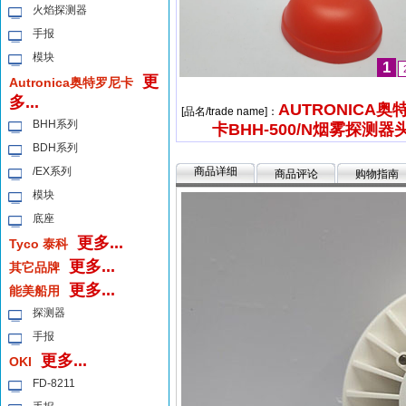
火焰探测器
手报
模块
1
更
Autronica奥特罗尼卡
多...
AUTRONICA奥
[品名/trade name]：
BHH系列
卡BHH-500/N烟雾探测器
BDH系列
/EX系列
商品详细
商品评论
购物指南
模块
底座
更多...
Tyco 泰科
更多...
其它品牌
更多...
能美船用
探测器
手报
更多...
OKI
FD-8211