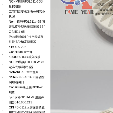
NOHMI能美FDL511-65热
·
量探测器
工商网监要求发布公司营业
·
执照
Nohmi能美FDL511b-65 固
·
定温度类型热量探测器 65 °
C fdl511-65
Tyco泰科601PH-M常规高
·
性能光学烟雾探测器
516.600.202
Consilium 康士廉
·
5200030-03B 输入模块
NOHMI能美FDL118-W-75
·
定温式感温探知器
NAKAKITA日本中北阀门
·
NS692N-6-ACB-50自动控
制燃油阀门
Consilium康士廉RIOK-41
·
现货
tyco泰科601H-F-M 温感探
·
测器516.600.213
OKI FD-5112火灾探测装置
·
用红外线式点型火焰探测器