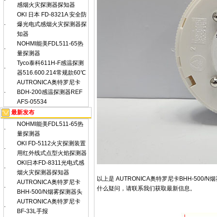
·
感烟火灾探测器探知器
OKI 日本 FD-8321A 安全防
·
爆光电式感烟火灾探测器探
知器
NOHMI能美FDL511-65热
·
量探测器
Tyco泰科611H-F感温探测
·
器516.600.214常规款60℃
AUTRONICA奥特罗尼卡
·
BDH-200感温探测器REF
AFS-05534
最新发布
NOHMI能美FDL511-65热
·
量探测器
OKI FD-5112火灾探测装置
·
用红外线式点型火焰探测器
OKI日本FD-8311光电式感
·
烟火灾探测器探知器
以上是 AUTRONICA奥特罗尼卡BHH-5
AUTRONICA奥特罗尼卡
·
什么疑问，请联系我们获取最新信息。
BHH-500/N烟雾探测器头
AUTRONICA奥特罗尼卡
·
BF-33L手报