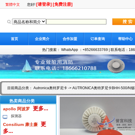
[请登录]
[免费注册]
繁體中文
您好!
首页
企业简介
合作加盟
订单查询
帮助中心
热门搜索：
WhatsApp ：+85266633769
|
联系电话：18666
目前商品分类：
Autronica奥特罗尼卡
-> AUTRONICA奥特罗尼卡BHH-500/
热卖商品分类
更多...
apollo 阿波罗
探测器
更
Consilium 康士廉
多...