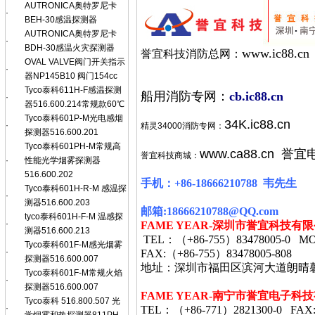
AUTRONICA奥特罗尼卡
·
BEH-30感温探测器
AUTRONICA奥特罗尼卡
·
BDH-30感温火灾探测器
www.ic88.cn
誉宜科技消防总网：
OVAL VALVE阀门开关指示
·
器NP145B10 阀门154cc
Tyco泰科611H-F感温探测
船用消防专网：
cb.ic88.cn
·
器516.600.214常规款60℃
Tyco泰科601P-M光电感烟
34K.ic88.cn
·
精灵34000消防专网：
探测器516.600.201
Tyco泰科601PH-M常规高
www.ca88.cn
誉宜
誉宜科技商城：
·
性能光学烟雾探测器
516.600.202
手机：
+86-18666210788
韦
先生
Tyco泰科601H-R-M 感温探
·
测器516.600.203
邮箱
:18666210788@QQ.com
tyco泰科601H-F-M 温感探
·
FAME YEAR-
深圳市誉宜科技有限
测器516.600.213
TEL
：（
+86-755
）
83478005-0 MO
Tyco泰科601F-M感光烟雾
·
FAX:
（
+86-755
）
83478005-808
探测器516.600.007
地址：深圳市福田区滨河大道朗晴
Tyco泰科601F-M常规火焰
·
探测器516.600.007
FAME YEAR-
南宁市誉宜电子科技
Tyco泰科 516.800.507 光
·
TEL
：（
+86-771
）
2821300-0 FAX