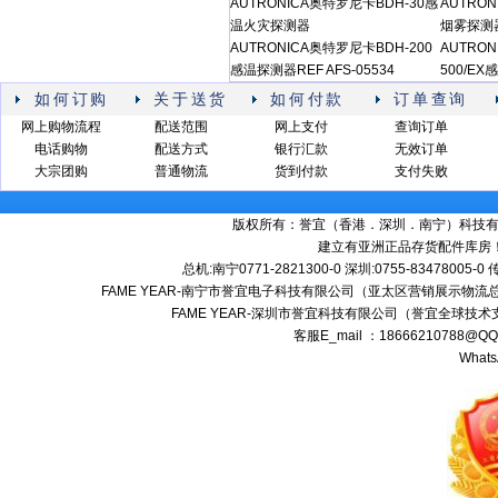
AUTRONICA奥特罗尼卡BDH-30感
AUTRO
温火灾探测器
烟雾探测
AUTRONICA奥特罗尼卡BDH-200
AUTRON
感温探测器REF AFS-05534
500/EX
如何订购
关于送货
如何付款
订单查询
网上购物流程
配送范围
网上支付
查询订单
电话购物
配送方式
银行汇款
无效订单
大宗团购
普通物流
货到付款
支付失败
版权所有：誉宜（香港．深圳．南宁）科技有限公司 备案号:
建立有亚洲正品存货配件库房
总机:南宁0771-2821300-0 深圳:0755-83478005-0
FAME YEAR-南宁市誉宜电子科技有限公司（亚太区营销展示物流总
FAME YEAR-深圳市誉宜科技有限公司（誉宜全球技术
客服E_mail ：18666210788@
Whats