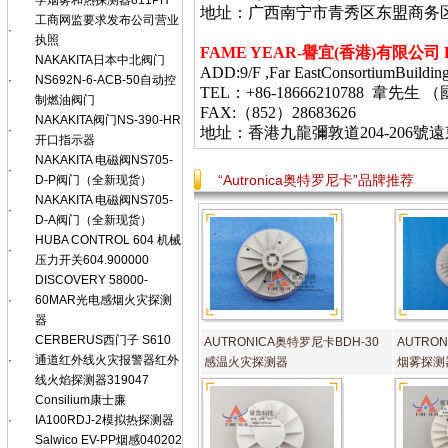
学烟雾和热探测器811PH
地址：广西南宁市青秀区东盟商务
工商网监要求发布公司营业
·
执照
FAME YEAR-
譽宜
(
香港
)
有限公司
NAKAKITA日本中北阀门
ADD:9/F ,Far EastConsortiumBuildin
·
NS692N-6-ACB-50自动控
TEL：+86-18666210788 韋
制燃油阀门
FAX:（852）28683626
NAKAKITA阀门NS-390-HR
·
地址：香港九龍彌敦道
204-206
號遠
开口指示器
NAKAKITA 电磁阀NS705-
·
“Autronica奥特罗尼卡”品牌推荐
D-P阀门（全新现货）
NAKAKITA 电磁阀NS705-
·
D-A阀门（全新现货）
HUBA CONTROL 604 机械
·
压力开关604.900000
DISCOVERY 58000-
·
60MAR光电感烟火灾探测
器
CERBERUS西门子 S610
AUTRONICA奥特罗尼卡BDH-30
AUTRO
·
通道红外线火灾报警器红外
感温火灾探测器
烟雾探测
线火焰探测器319047
Consilium康士廉
·
IA100RDJ-2模拟热探测器
Salwico EV-PP烟感040202